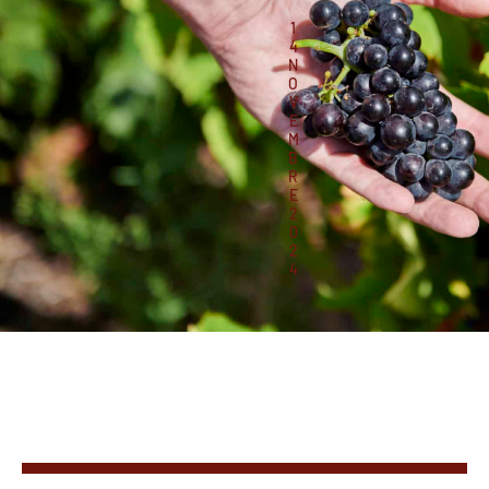
1
4
N
O
V
E
M
B
R
E
2
0
2
4